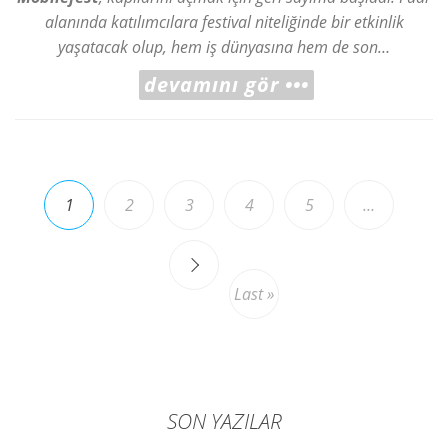
alanında katılımcılara festival niteliğinde bir etkinlik
yaşatacak olup, hem iş dünyasına hem de son…
devamını gör •••
1
2
3
4
5
…
Last »
SON YAZILAR