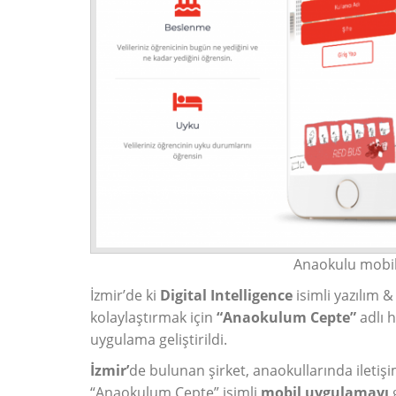
Anaokulu mobil
İzmir’de ki
Digital Intelligence
isimli yazılım &
kolaylaştırmak için
“Anaokulum Cepte”
adlı 
uygulama
geliştirildi.
İzmir’
de bulunan şirket, anaokullarında iletiş
“Anaokulum Cepte” isimli
mobil uygulamayı
g