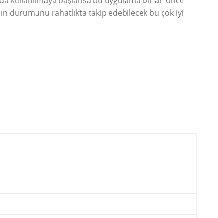
rda kullanılmaya başlansa bu uygulama bir an önce
ının durumunu rahatlıkta takip edebilecek bu çok iyi