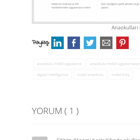
Anaokulları
Paylaş:
anaokulu mobil uygulama
anaokulu mobil uygulamalar
digital intelligence
mobil anaokulu
mobil kreş
YORUM
( 1 )