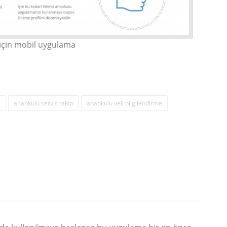
 için mobil uygulama
ı
anaokulu servis takip
anaokulu veli bilgilendirme