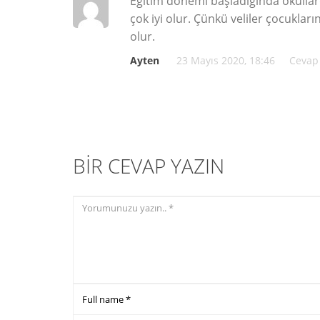
Eğitim dönemi başladığında okulla
çok iyi olur. Çünkü veliler çocuklar
olur.
Ayten
23 Mayıs 2020, 18:46
Cevap
BIR CEVAP YAZIN