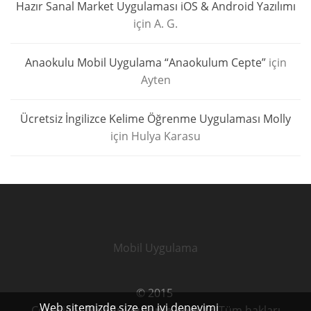
Hazır Sanal Market Uygulaması iOS & Android Yazılımı
için
A. G.
Anaokulu Mobil Uygulama “Anaokulum Cepte”
için
Ayten
Ücretsiz İngilizce Kelime Öğrenme Uygulaması Molly
için
Hulya Karasu
Mobil Uygulama
© 2015
Web sitemizde size en iyi deneyimi
Copyright
Mobiluygulama.com.tr
. Tüm hakları