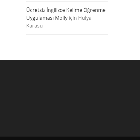
Ücretsiz İngilizce Kelime Öğrenme
Uygulaması Molly
için
Hulya
Karasu