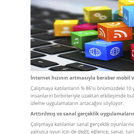
İnternet hızının artmasıyla beraber mobil 
Çalışmaya katılanların % 86’sı önümüzdeki 10 yı
insanların birbirleriyle uzaktan etkileşimde 
izleme uygulamaların artacağını söylüyor.
Arttırılmış ve sanal gerçeklik uygulamaları
Çalışmaya katılanlar sanal gerçeklik oyunların
yalnızca oyun için de değil, eğlence, sanat, tur