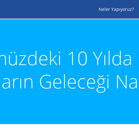
Neler Yapıyoruz?
üzdeki 10 Yılda 
arın Geleceği Nas