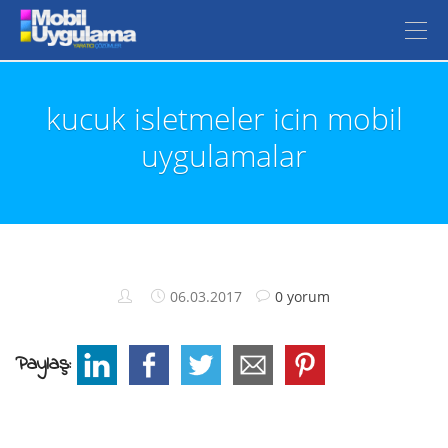
kucuk isletmeler icin mobil
uygulamalar
06.03.2017
0 yorum
Paylaş: