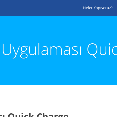
Neler Yapıyoruz?
rj Uygulaması Qui
sı Quick Charge