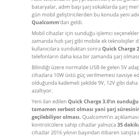
bataryalar, adım başı şarj sokaklarda şarj mer
gün mobil geliştiricilerden bu konuda yeni adım
Qualcomm
’dan geldi.
Mobil cihazlar için sunduğu işlemci seçenekler
zamanda hızlı şarj gibi mobile ek teknolojiler d
kullanıcılara sunduktan sonra
Quick Charge 2
telefonların daha kısa bir zamanda şarj olması
Bilindiği üzere normalde USB ile gelen 5V adap
cihazlara 10W üstü güç verilmemesi tavsiye edil
olduğunda kademeli şekilde 9V, 12V gibi daha üs
azaltıyor.
Yeni ilan edilen
Quick Charge 3.0’ın sunduğu f
tamamen serbest olması yani şarj süresinin
geçilebiliyor olması.
Qualcomm’ın açıklamasın
kontrolcülere sahip cihazlar yalnızca
35 dakika
cihazlar 2016 yılının başından itibaren satışta 