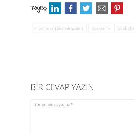
Paylaş:
mobilde sarj ömrünü uzatma
Qualcomm
Quick Ch
BIR CEVAP YAZIN