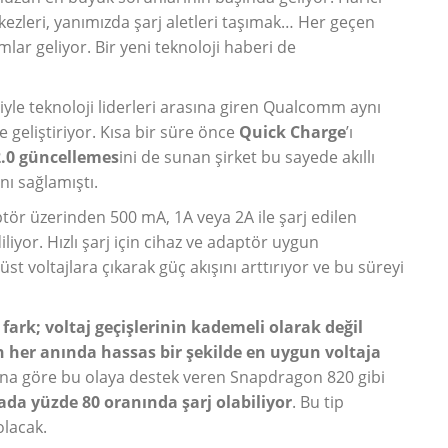
kezleri, yanımızda şarj aletleri taşımak… Her geçen
lar geliyor. Bir yeni teknoloji haberi de
iyle teknoloji liderleri arasına giren Qualcomm aynı
e geliştiriyor. Kısa bir süre önce
Quick Charge
’ı
.0 güncellemes
ini de sunan şirket bu sayede akıllı
nı sağlamıştı.
tör üzerinden 500 mA, 1A veya 2A ile şarj edilen
iyor. Hızlı şarj için cihaz ve adaptör uygun
t voltajlara çıkarak güç akışını arttırıyor ve bu süreyi
ark; voltaj geçişlerinin kademeli olarak değil
 her anında hassas bir şekilde en uygun voltaja
a göre bu olaya destek veren Snapdragon 820 gibi
da yüzde 80 oranında şarj olabiliyor
. Bu tip
olacak.