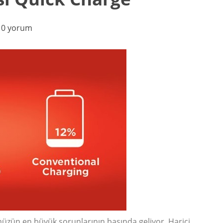
0 yorum
ümüzün en büyük sorunlarının başında geliyor. Harici