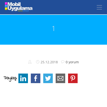
1
25.12.2018
0 yorum
Paylaş: