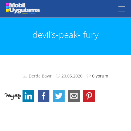
devil’s-peak- fury
Derda Bayır
20.05.2020
0 yorum
Paylaş: