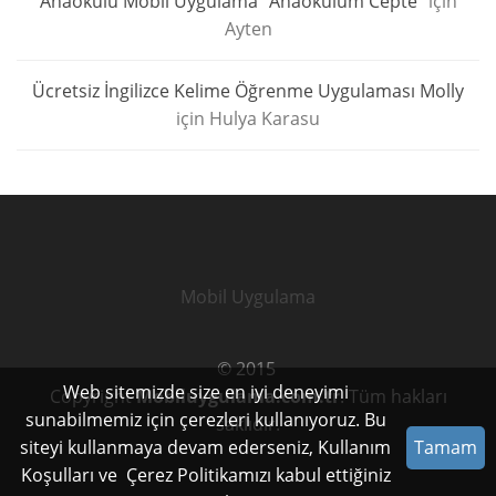
Anaokulu Mobil Uygulama “Anaokulum Cepte”
için
Ayten
Ücretsiz İngilizce Kelime Öğrenme Uygulaması Molly
için
Hulya Karasu
Mobil Uygulama
© 2015
Web sitemizde size en iyi deneyimi
Copyright
Mobiluygulama.com.tr
. Tüm hakları
sunabilmemiz için çerezleri kullanıyoruz. Bu
saklıdır.
siteyi kullanmaya devam ederseniz,
Kullanım
Tamam
Koşulları
ve
Çerez Politikamızı
kabul ettiğiniz