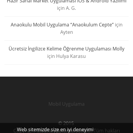
Hazır Sanal Market Uygulaması iOS & Android Yazılımı
için
A. G.
Anaokulu Mobil Uygulama “Anaokulum Cepte”
için
Ayten
Ücretsiz İngilizce Kelime Öğrenme Uygulaması Molly
için
Hulya Karasu
Mobil Uygulama
© 2015
Web sitemizde size en iyi deneyimi
Copyright
Mobiluygulama.com.tr
. Tüm hakları