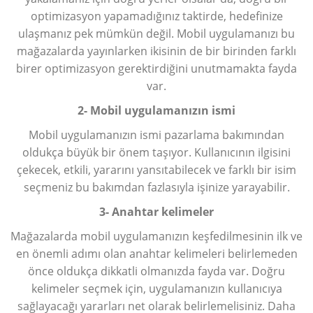
optimizasyon yapamadığınız taktirde, hedefinize
ulaşmanız pek mümkün değil. Mobil uygulamanızı bu
mağazalarda yayınlarken ikisinin de bir birinden farklı
birer optimizasyon gerektirdiğini unutmamakta fayda
var.
2- Mobil uygulamanızın ismi
Mobil uygulamanızın ismi pazarlama bakımından
oldukça büyük bir önem taşıyor. Kullanıcının ilgisini
çekecek, etkili, yararını yansıtabilecek ve farklı bir isim
seçmeniz bu bakımdan fazlasıyla işinize yarayabilir.
3- Anahtar kelimeler
Mağazalarda mobil uygulamanızın keşfedilmesinin ilk ve
en önemli adımı olan anahtar kelimeleri belirlemeden
önce oldukça dikkatli olmanızda fayda var. Doğru
kelimeler seçmek için, uygulamanızın kullanıcıya
sağlayacağı yararları net olarak belirlemelisiniz. Daha