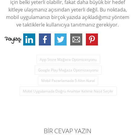
için belki yeterli olabilir, fakat daha büyük bir hedef
kitleye ulaşmanız açısından yeterli değil. Bu noktada,
mobil uygulamanızı birçok yazıda açıkladığımız yöntem
ve taktiklerle kullanıcıya tanıtmanız gerekiyor.
Paylaş:
App Store Mağaza Optimizasyonu
Google Play Mağaza Optimizasyonu
Mobil Pazarlamada 5 Altın Kural
Mobil Uygulamada Doğru Anahtar Kelime Nasıl Seçilir
BIR CEVAP YAZIN